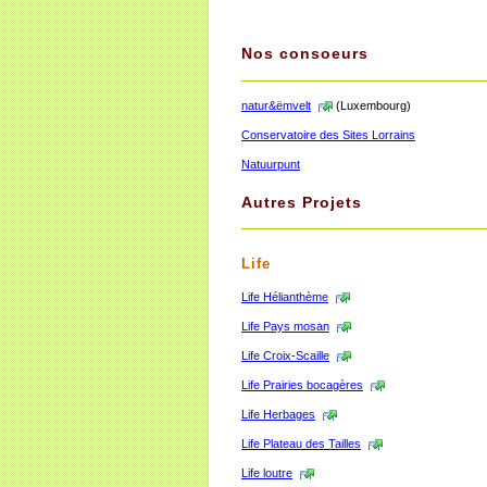
Nos consoeurs
natur&ëmvelt
(Luxembourg)
Conservatoire des Sites Lorrains
Natuurpunt
Autres Projets
Life
Life Hélianthème
Life Pays mosan
Life Croix-Scaille
Life Prairies bocagères
Life Herbages
Life Plateau des Tailles
Life loutre