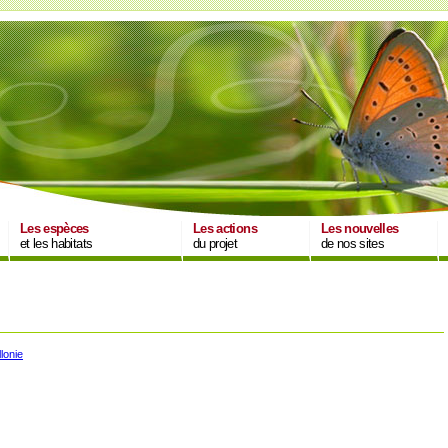
Les espèces
Les actions
Les nouvelles
et les habitats
du projet
de nos sites
lonie