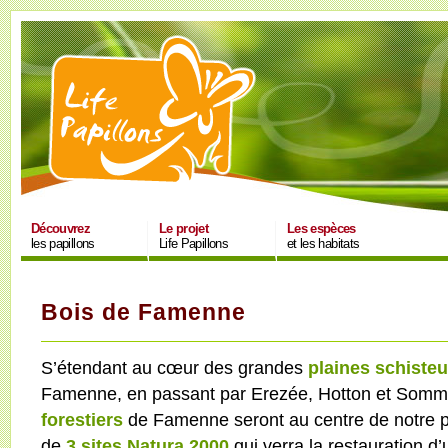
Découvrez
Le projet
Les espèces
les papillons
Life Papillons
et les habitats
Bois de Famenne
S’étendant au cœur des grandes
plaines schiste
Famenne, en passant par Erezée, Hotton et Somme
forestiers
de Famenne seront au centre de notre p
de
3 sites Natura 2000
qui verra la restauration d’