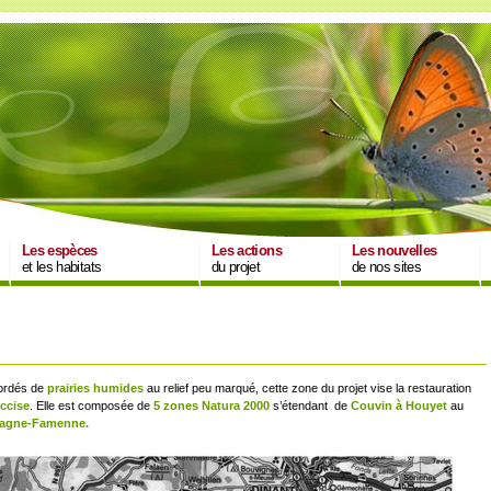
Les espèces
Les actions
Les nouvelles
et les habitats
du projet
de nos sites
ordés de
prairies humides
au relief peu marqué, cette zone du projet vise la restauration
ccise
. Elle est composée de
5 zones Natura 2000
s’étendant de
Couvin à Houyet
au
 Fagne-Famenne.