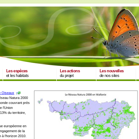
Les espèces
Les actions
Les nouvelles
et les habitats
du projet
de nos sites
e Oiseaux
 réseau Natura 2000
 monde couvrant près
e l’Union
 13% du territoire,
ique européenne en
’engagement de la
à l’horizon 2010.