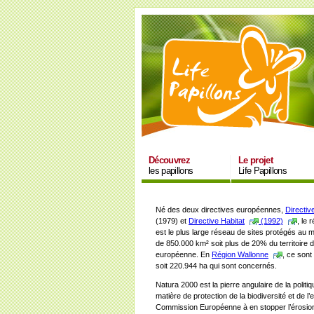
Découvrez
Le projet
les papillons
Life Papillons
Né des deux directives européennes,
Directiv
(1979) et
Directive Habitat
(1992)
, le
est le plus large réseau de sites protégés au
de 850.000 km² soit plus de 20% du territoire d
européenne. En
Région Wallonne
, ce sont
soit 220.944 ha qui sont concernés.
Natura 2000 est la pierre angulaire de la polit
matière de protection de la biodiversité et de l
Commission Européenne à en stopper l’érosion 