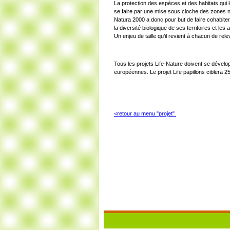
La protection des espèces et des habitats qui l
se faire par une mise sous cloche des zones n
Natura 2000 a donc pour but de faire cohabit
la diversité biologique de ses territoires et les
Un enjeu de taille qu’il revient à chacun de rele
Tous les projets Life-Nature doivent se dévelo
européennes. Le projet Life papillons ciblera 
<retour au menu "projet"